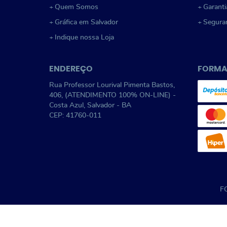
Quem Somos
Garanti
Gráfica em Salvador
Segura
Indique nossa Loja
ENDEREÇO
FORMA
Rua Professor Lourival Pimenta Bastos,
406, (ATENDIMENTO 100% ON-LINE)
-
Costa Azul, Salvador
-
BA
CEP: 41760-011
F