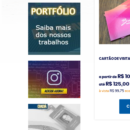
CARTÃO DE VISIT
R$ 1
a partir de
R$ 125,00
até
à vista
R$ 99,75
ec
C