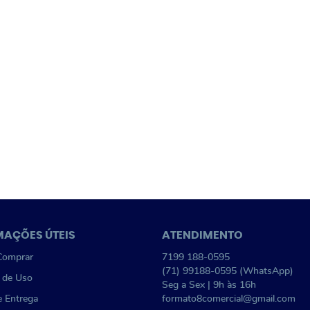
MAÇÕES ÚTEIS
ATENDIMENTO
omprar
7199
188-0595
(71)
99188-0595
(WhatsApp)
 de Uso
Seg a Sex | 9h às 16h
e Entrega
formato8comercial@gmail.com