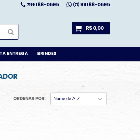
188-0595
99188-0595
7199
(71)
R$ 0,00
TA ENTREGA
BRINDES
VADOR
ORDENAR POR
Nome de A-Z