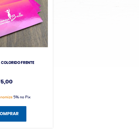
A COLORIDO FRENTE
05,00
onomize
5%
no Pix
OMPRAR