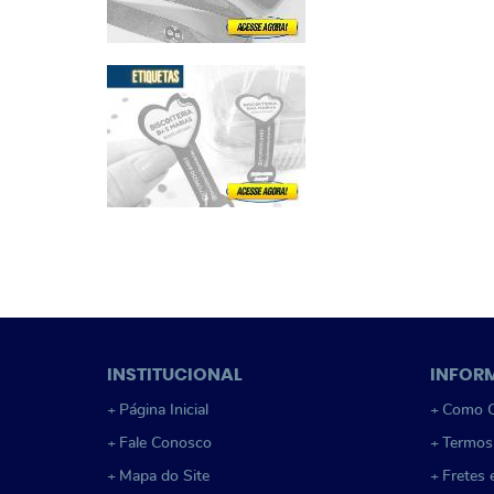
INSTITUCIONAL
INFOR
Página Inicial
Como C
Fale Conosco
Termos
Mapa do Site
Fretes 