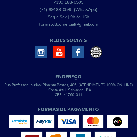
7199
188-0595
(71)
99188-0595
(WhatsApp)
Seg a Sex | 9h às 16h
formato8comercial@gmail.com
REDES SOCIAIS
ENDEREÇO
Rua Professor Lourival Pimenta Bastos, 406, (ATENDIMENTO 100% ON-LINE)
-
Costa Azul, Salvador
-
BA
CEP: 41760-011
FORMAS DE PAGAMENTO