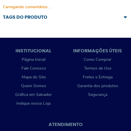
Carregando comentários ...
TAGS DO PRODUTO
INSTITUCIONAL
INFORMAÇÕES ÚTEIS
Página Inicial
Como Comprar
Fale Conosco
Termos de Uso
Mapa do Site
Fretes e Entrega
Quem Somos
Garantia dos produtos
Gráfica em Salvador
Segurança
Indique nossa Loja
ATENDIMENTO