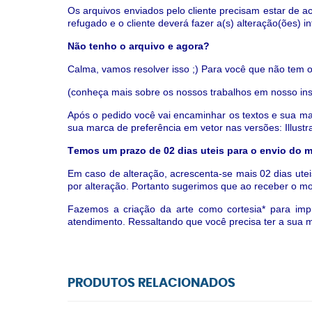
Os arquivos enviados pelo cliente precisam estar de a
refugado e o cliente deverá fazer a(s) alteração(ões) 
Não tenho o arquivo e agora?
Calma, vamos resolver isso ;) Para você que não tem o
(conheça mais sobre os nossos trabalhos em nosso in
Após o pedido você vai encaminhar os textos e sua ma
sua marca de preferência em vetor nas versões: Illustr
T
emos um prazo de 02 dias uteis para o envio do 
Em caso de alteração, acrescenta-se mais 02 dias ute
por alteração.
Portanto sugerimos que ao receber o mode
Fazemos a criação da arte como cortesia* para impr
atendimento. Ressaltando que você precisa ter a sua m
PRODUTOS RELACIONADOS