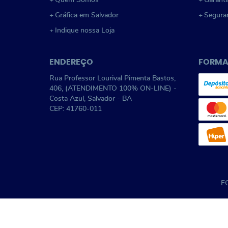
Quem Somos
Garanti
Gráfica em Salvador
Segura
Indique nossa Loja
ENDEREÇO
FORMA
Rua Professor Lourival Pimenta Bastos,
406, (ATENDIMENTO 100% ON-LINE)
-
Costa Azul, Salvador
-
BA
CEP: 41760-011
F