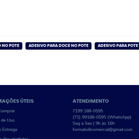
O NO POTE
ADESIVO PARA DOCE NO POTE
ADESIVO PARA POTE
MAÇÕES ÚTEIS
ATENDIMENTO
omprar
7199
188-0595
(71)
99188-0595
(WhatsApp)
 de Uso
Seg a Sex | 9h às 16h
e Entrega
formato8comercial@gmail.com