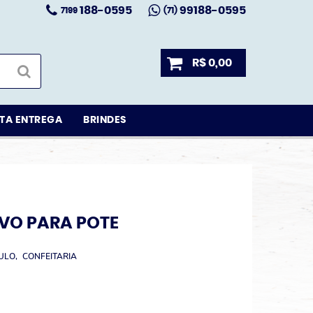
188-0595
99188-0595
7199
(71)
R$ 0,00
TA ENTREGA
BRINDES
IVO PARA POTE
TULO
CONFEITARIA