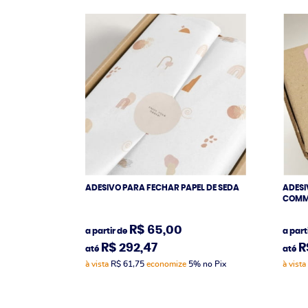
ADESIVO PARA FECHAR PAPEL DE SEDA
ADESI
COMM
R$ 65,00
a partir de
a part
R$ 292,47
R
até
até
à vista
R$ 61,75
economize
5%
no Pix
à vista