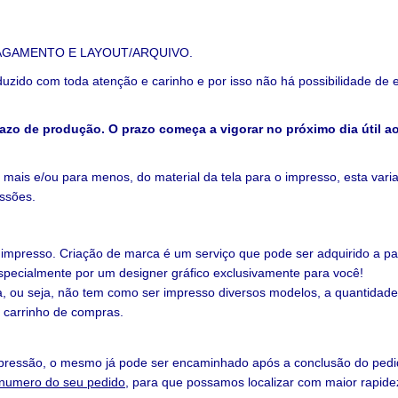
AGAMENTO E LAYOUT/ARQUIVO.
uzido com toda atenção e carinho e por isso não há possibilidade d
zo de produção. O prazo começa a vigorar no próximo dia útil a
 mais e/ou para menos, do material da tela para o impresso,
esta vari
essões.
e impresso. Criação de marca é um serviço que pode ser adquirido a 
especialmente por um designer gráfico exclusivamente para você!
a, ou seja, não tem como ser impresso diversos modelos, a quantidade 
 carrinho de compras.
impressão, o mesmo já pode ser encaminhado após a conclusão do ped
 numero do seu pedido
, para que possamos localizar com maior rapide