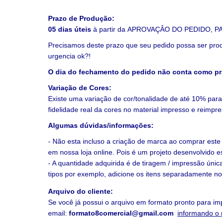
Prazo de Produção:
05 dias úteis
à partir da
APROVAÇÂO DO PEDIDO, P
Precisamos deste prazo que seu pedido possa ser prod
urgencia ok?!
O dia do fechamento do pedido não conta como pra
Variação de Cores:
Existe uma variação de cor/tonalidade de até 10% para
fidelidade real da cores no material impresso e reimpr
Algumas dúvidas/informações:
- Não esta incluso a criação de marca ao comprar est
em nossa loja online. Pois é um projeto desenvolvido 
- A quantidade adquirida é de tiragem / impressão únic
tipos por exemplo, adicione os itens separadamente no
Arquivo do cliente:
Se você já possui o arquivo em formato pronto para 
email:
formato8comercial@gmail.com
informando o