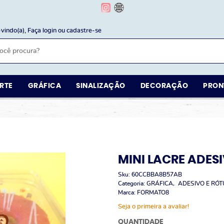
vindo(a),
Faça login
ou
cadastre-se
RTE
GRÁFICA
SINALIZAÇÃO
DECORAÇÃO
PRON
MINI LACRE ADES
Sku:
60CCBBA8B57AB
Categoria:
GRÁFICA
ADESIVO E RÓ
Marca:
FORMATO8
Seja o primeira a avaliar!
QUANTIDADE