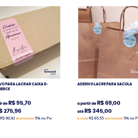
VO PARA LACRAR CAIXA E-
ADESIVO LACRE PARA SACOLA
ERCE
R$ 95,70
R$ 69,00
ir de
a partir de
$ 275,96
R$ 345,00
até
R$ 90,92
economize
5%
no Pix
à vista
R$ 65,55
economize
5%
no P