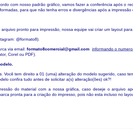
cordo com nosso padrão gráfico, vamos fazer a conferência após o re
informadas, para que não tenha erros e divergências após a impressão 
 arquivo pronto para impressão, nossa equipe vai criar um layout para
stagram: @formato8).
rca via email:
formato8comercial@gmail.com
informando o numero
ator, Corel ou PDF).
modelo.
is.
Você tem direito a 01 (uma) alteração do modelo sugerido,
caso ten
lo confira tudo antes de solicitar a(s) alteração(ões) ok?!
essão do material com a nossa gráfica, caso deseje o arquivo apó
arca pronta para a criação do impresso, pois não esta incluso no layo