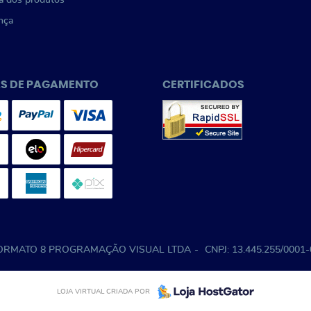
a dos produtos
nça
S DE PAGAMENTO
CERTIFICADOS
ORMATO 8 PROGRAMAÇÃO VISUAL LTDA
CNPJ: 13.445.255/0001
LOJA VIRTUAL CRIADA POR