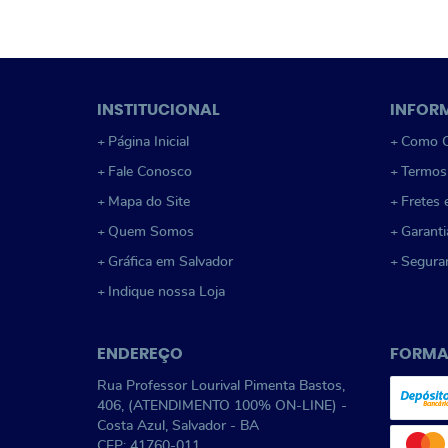
INSTITUCIONAL
INFOR
Página Inicial
Como C
Fale Conosco
Termos
Mapa do Site
Fretes 
Quem Somos
Garanti
Gráfica em Salvador
Segura
Indique nossa Loja
ENDEREÇO
FORMA
Rua Professor Lourival Pimenta Bastos,
406, (ATENDIMENTO 100% ON-LINE)
-
Costa Azul, Salvador
-
BA
CEP: 41760-011