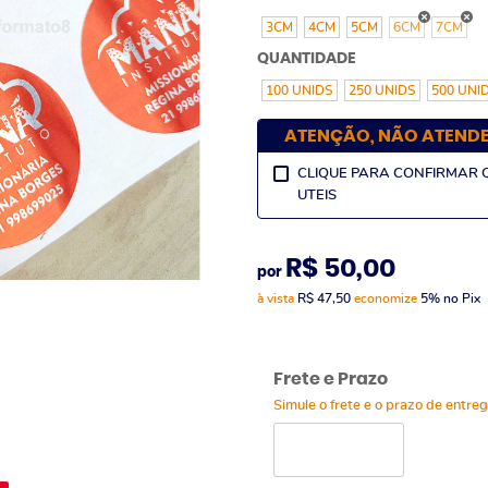
3CM
4CM
5CM
6CM
7CM
QUANTIDADE
100 UNIDS
250 UNIDS
500 UNI
ATENÇÃO, NÃO ATEND
CLIQUE PARA CONFIRMAR 
UTEIS
R$ 50,00
por
à vista
R$ 47,50
economize
5%
no Pix
Frete e Prazo
Simule o frete e o prazo de entre