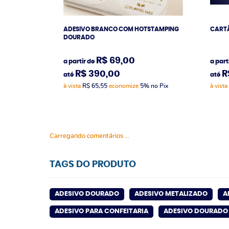
ADESIVO BRANCO COM HOTSTAMPING
CART
DOURADO
R$ 69,00
a partir de
a part
R$ 390,00
R
até
até
à vista
R$ 65,55
economize
5%
no Pix
à vista
Carregando comentários ...
TAGS DO PRODUTO
ADESIVO DOURADO
ADESIVO METALIZADO
A
ADESIVO PARA CONFEITARIA
ADESIVO DOURADO