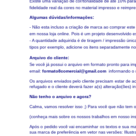
Existe uma variação de cor/tonalidade de até 10% para
fidelidade real da cores no material impresso e reimpr
Algumas dúvidas/informações:
- Não esta incluso a criação de marca ao comprar est
em nossa loja online. Pois é um projeto desenvolvido 
- A quantidade adquirida é de tiragem / impressão únic
tipos por exemplo, adicione os itens separadamente no
Arquivo do cliente:
Se você já possui o arquivo em formato pronto para 
email:
formato8comercial@gmail.com
informando o
Os arquivos enviados pelo cliente precisam estar de a
refugado e o cliente deverá fazer a(s) alteração(ões) 
Não tenho o arquivo e agora?
Calma, vamos resolver isso ;) Para você que não tem o
(conheça mais sobre os nossos trabalhos em nosso in
Após o pedido você vai encaminhar os textos e sua ma
sua marca de preferência em vetor nas versões: Illustr