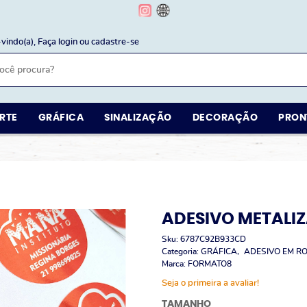
vindo(a),
Faça login
ou
cadastre-se
RTE
GRÁFICA
SINALIZAÇÃO
DECORAÇÃO
PRON
ADESIVO METALI
Sku:
6787C92B933CD
Categoria:
GRÁFICA
ADESIVO EM R
Marca:
FORMATO8
Seja o primeira a avaliar!
TAMANHO