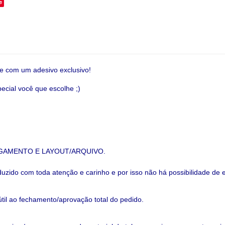
e
ie com um adesivo exclusivo!
ecial você que escolhe ;)
GAMENTO E LAYOUT/ARQUIVO.
uzido com toda atenção e carinho e por isso não há possibilidade d
til ao fechamento/aprovação total do pedido.