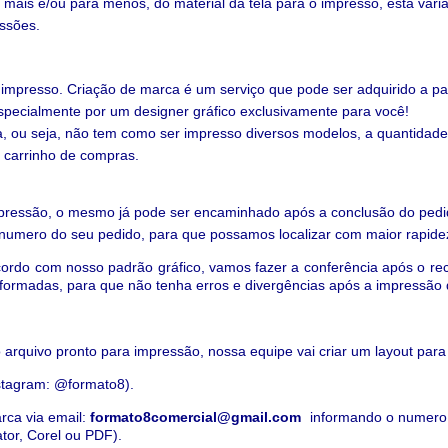
 mais e/ou para menos, do material da tela para o impresso,
esta vari
essões.
e impresso. Criação de marca é um serviço que pode ser adquirido a 
especialmente por um designer gráfico exclusivamente para você!
a, ou seja, não tem como ser impresso diversos modelos, a quantidade 
 carrinho de compras.
impressão, o mesmo já pode ser encaminhado após a conclusão do ped
 numero do seu pedido
, para que possamos localizar com maior rapide
cordo com nosso padrão gráfico, vamos fazer a conferência após o re
informadas, para que não tenha erros e divergências após a impressão 
 arquivo pronto para impressão, nossa equipe vai criar um layout para
stagram: @formato8).
rca via email:
formato8comercial@gmail.com
informando o numero
ator, Corel ou PDF).