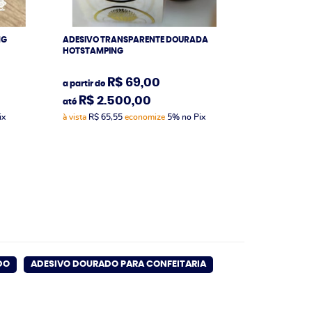
NG
ADESIVO TRANSPARENTE DOURADA
HOTSTAMPING
R$ 69,00
a partir de
R$ 2.500,00
até
ix
à vista
R$ 65,55
economize
5%
no Pix
DO
ADESIVO DOURADO PARA CONFEITARIA