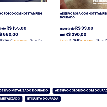
ÃO FOSCO COM HOTSTAMPING
ADESIVO ROSA COM HOTSTAMPI
DOURADO
R$ 155,00
R$ 99,00
ir de
a partir de
$ 550,00
R$ 390,00
até
R$ 147,25
economize
5%
no Pix
à vista
R$ 94,05
economize
5%
no P
DESIVO METALIZADO DOURADO
ADESIVO COLORIDO COM DOURA
 METALIZADO
ETIQUETA DOURADA