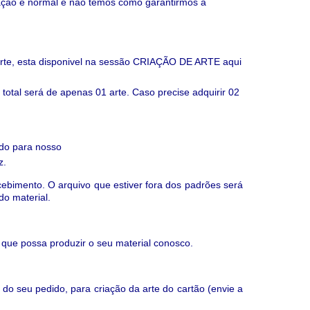
ação é normal e não temos como garantirmos a
parte, esta disponivel na sessão CRIAÇÃO DE ARTE aqui
total será de apenas 01 arte. Caso precise adquirir 02
ido para nosso
z.
cebimento. O arquivo que estiver fora dos padrões será
do material.
 que possa produzir o seu material conosco.
 do seu pedido,
para criação da arte do cartão (
envie a