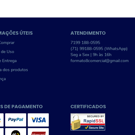
MAÇÕES ÚTEIS
ATENDIMENTO
omprar
7199
188-0595
(71)
99188-0595
(WhatsApp)
 de Uso
Seg a Sex | 9h às 16h
e Entrega
formato8comercial@gmail.com
a dos produtos
nça
S DE PAGAMENTO
CERTIFICADOS