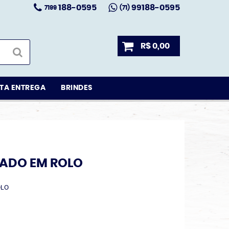
188-0595
99188-0595
7199
(71)
R$ 0,00
TA ENTREGA
BRINDES
ZADO EM ROLO
OLO