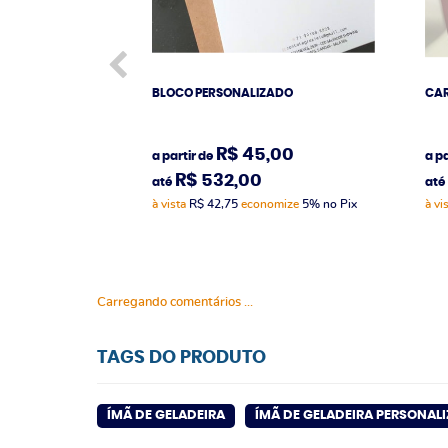
BLOCO PERSONALIZADO
CAR
R$ 45,00
a partir de
a pa
R$ 532,00
até
até
à vista
R$ 42,75
economize
5%
no Pix
à vi
Carregando comentários ...
TAGS DO PRODUTO
ÍMÃ DE GELADEIRA
ÍMÃ DE GELADEIRA PERSONAL