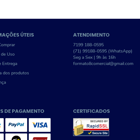
MAÇÕES ÚTEIS
ATENDIMENTO
omprar
7199
188-0595
(71)
99188-0595
(WhatsApp)
 de Uso
Seg a Sex | 9h às 16h
e Entrega
formato8comercial@gmail.com
a dos produtos
nça
S DE PAGAMENTO
CERTIFICADOS