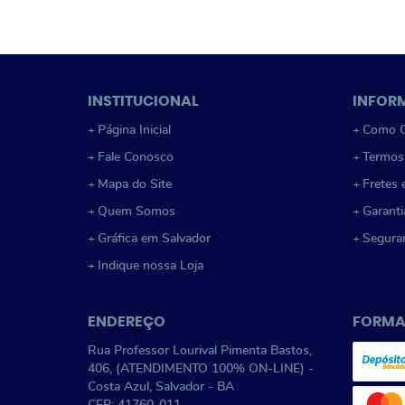
INSTITUCIONAL
INFOR
Página Inicial
Como C
Fale Conosco
Termos
Mapa do Site
Fretes 
Quem Somos
Garanti
Gráfica em Salvador
Segura
Indique nossa Loja
ENDEREÇO
FORMA
Rua Professor Lourival Pimenta Bastos,
406, (ATENDIMENTO 100% ON-LINE)
-
Costa Azul, Salvador
-
BA