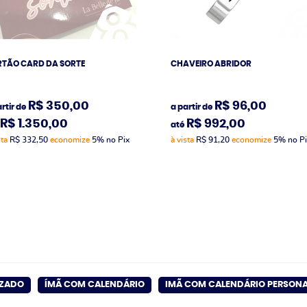
TÃO CARD DA SORTE
CHAVEIRO ABRIDOR
R$ 350,00
R$ 96,00
rtir de
a partir de
R$ 1.350,00
R$ 992,00
até
sta
R$ 332,50
economize
5%
no Pix
à vista
R$ 91,20
economize
5%
no P
IZADO
ÍMÃ COM CALENDÁRIO
IMÃ COM CALENDÁRIO PERSON