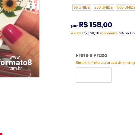
96 UNIDS
250 UNIDS
500 UNID
R$ 158,00
por
à vista
R$ 150,10
economize
5%
no Pix
Frete e Prazo
Simule o frete e o prazo de entre