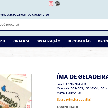
vindo(a),
Faça login
ou
cadastre-se
RTE
GRÁFICA
SINALIZAÇÃO
DECORAÇÃO
PRON
ÍMÃ DE GELADEIR
Sku:
63699659645CB
Categoria:
BRINDES
GRÁFICA
BRIN
Marca:
FORMATO8
Seja o primeira a avaliar!
QUANTIDADE