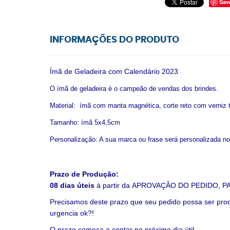
Sav
INFORMAÇÕES DO PRODUTO
Ímã de Geladeira com Calendário 2023
O ímã de geladeira é o campeão de vendas dos brindes.
Material: ímã com manta magnética, corte reto com verniz t
Tamanho:
ímã 5x4,5cm
Personalização: A sua marca ou frase será personalizada no
Prazo de Produção:
08 dias úteis
à partir da
APROVAÇÂO DO PEDIDO, P
Precisamos deste prazo que seu pedido possa ser prod
urgencia ok?!
O prazo começa a contar no próximo dia útil.