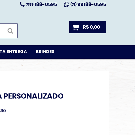
188-0595
99188-0595
7199
(71)
R$ 0,00
TA ENTREGA
BRINDES
A PERSONALIZADO
DES