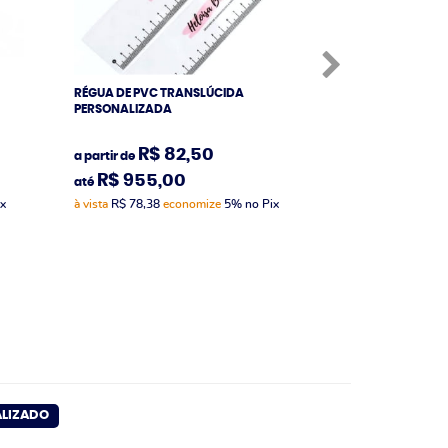
RÉGUA DE PVC TRANSLÚCIDA
BLOCO DE NOTAS
PERSONALIZADA
WIRE O
R$ 82,50
R$ 1
a partir de
a partir de
R$ 955,00
R$ 1.470
até
até
ix
à vista
R$ 78,38
economize
5%
no Pix
à vista
R$ 114,00
e
ALIZADO